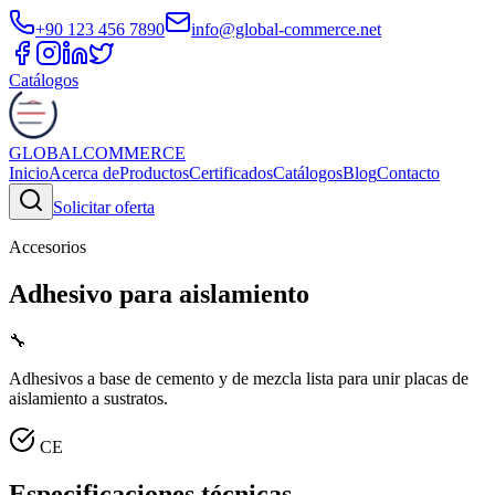
+90 123 456 7890
info@global-commerce.net
Catálogos
GLOBAL
COMMERCE
Inicio
Acerca de
Productos
Certificados
Catálogos
Blog
Contacto
Solicitar oferta
Accesorios
Adhesivo para aislamiento
🔧
Adhesivos a base de cemento y de mezcla lista para unir placas de
aislamiento a sustratos.
CE
Especificaciones técnicas