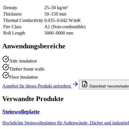
Density
25–50 kg/m³
Thickness
50–150 mm
Thermal Conductivity
0.035–0.042 W/mK
Fire Class
A1 (Non-combustible)
Roll Length
3000–6000 mm
Anwendungsbereiche
Attic insulation
Timber frame walls
Floor insulation
Angebot für dieses Produkt anfordern
Datenblatt herunterlade
Verwandte Produkte
Steinwolleplatte
Hochdichte Steinwolleplatten für Außenwände, Dächer und industrie