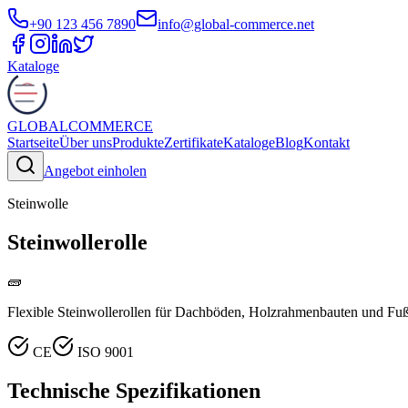
+90 123 456 7890
info@global-commerce.net
Kataloge
GLOBAL
COMMERCE
Startseite
Über uns
Produkte
Zertifikate
Kataloge
Blog
Kontakt
Angebot einholen
Steinwolle
Steinwollerolle
🧱
Flexible Steinwollerollen für Dachböden, Holzrahmenbauten und Fuß
CE
ISO 9001
Technische Spezifikationen