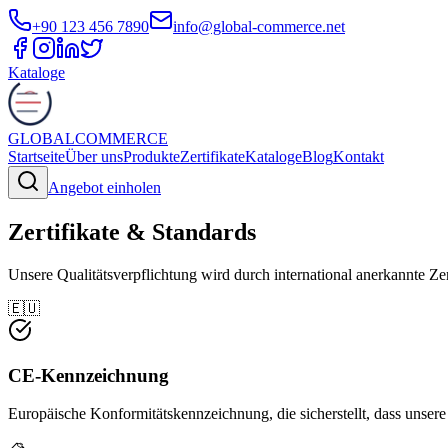
+90 123 456 7890
info@global-commerce.net
Kataloge
GLOBAL
COMMERCE
Startseite
Über uns
Produkte
Zertifikate
Kataloge
Blog
Kontakt
Angebot einholen
Zertifikate & Standards
Unsere Qualitätsverpflichtung wird durch international anerkannte Zert
🇪🇺
CE-Kennzeichnung
Europäische Konformitätskennzeichnung, die sicherstellt, dass unse