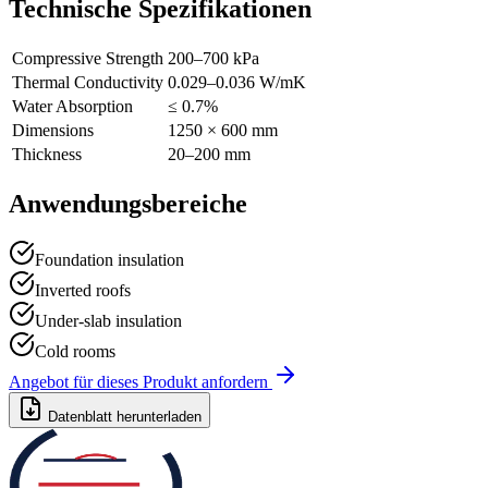
Technische Spezifikationen
Compressive Strength
200–700 kPa
Thermal Conductivity
0.029–0.036 W/mK
Water Absorption
≤ 0.7%
Dimensions
1250 × 600 mm
Thickness
20–200 mm
Anwendungsbereiche
Foundation insulation
Inverted roofs
Under-slab insulation
Cold rooms
Angebot für dieses Produkt anfordern
Datenblatt herunterladen