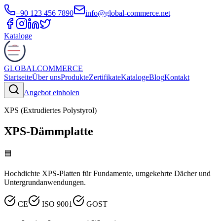
+90 123 456 7890
info@global-commerce.net
Kataloge
GLOBAL
COMMERCE
Startseite
Über uns
Produkte
Zertifikate
Kataloge
Blog
Kontakt
Angebot einholen
XPS (Extrudiertes Polystyrol)
XPS-Dämmplatte
🟦
Hochdichte XPS-Platten für Fundamente, umgekehrte Dächer und
Untergrundanwendungen.
CE
ISO 9001
GOST