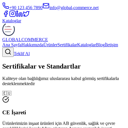
+90 123 456 7890
info@global-commerce.net
Kataloglar
GLOBAL
COMMERCE
Ana Sayfa
Hakkımızda
Ürünler
Sertifikalar
Kataloglar
Blog
İletişim
Teklif Al
Sertifikalar ve Standartlar
Kaliteye olan bağlılığımız uluslararası kabul görmüş sertifikalarla
desteklenmektedir
🇪🇺
CE İşareti
Ürünlerimizin inşaat ürünleri için AB güvenlik, sağlık ve çevre