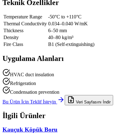
Teknik Özellikler
Temperature Range
-50°C to +110°C
Thermal Conductivity
0.034–0.040 W/mK
Thickness
6–50 mm
Density
40–80 kg/m³
Fire Class
B1 (Self-extinguishing)
Uygulama Alanları
HVAC duct insulation
Refrigeration
Condensation prevention
Bu Ürün İçin Teklif İsteyin
Veri Sayfasını İndir
İlgili Ürünler
Kauçuk Köpük Boru