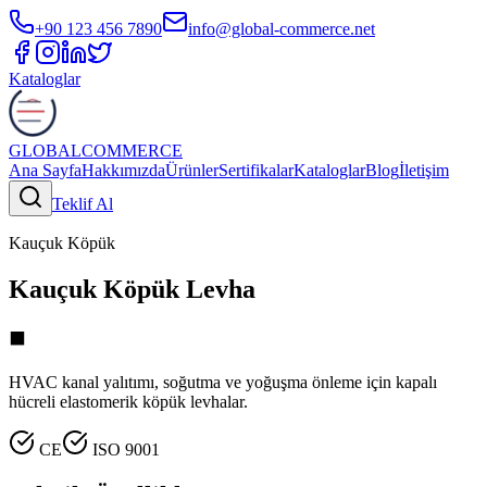
+90 123 456 7890
info@global-commerce.net
Kataloglar
GLOBAL
COMMERCE
Ana Sayfa
Hakkımızda
Ürünler
Sertifikalar
Kataloglar
Blog
İletişim
Teklif Al
Kauçuk Köpük
Kauçuk Köpük Levha
⬛
HVAC kanal yalıtımı, soğutma ve yoğuşma önleme için kapalı
hücreli elastomerik köpük levhalar.
CE
ISO 9001